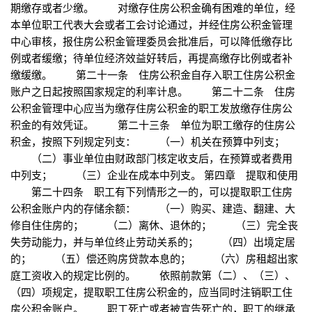
期缴存或者少缴。 对缴存住房公积金确有困难的单位，经
本单位职工代表大会或者工会讨论通过，并经住房公积金管理
中心审核，报住房公积金管理委员会批准后，可以降低缴存比
例或者缓缴；待单位经济效益好转后，再提高缴存比例或者补
缴缓缴。 第二十一条 住房公积金自存入职工住房公积金
账户之日起按照国家规定的利率计息。 第二十二条 住房
公积金管理中心应当为缴存住房公积金的职工发放缴存住房公
积金的有效凭证。 第二十三条 单位为职工缴存的住房公
积金，按照下列规定列支： （一）机关在预算中列支；
（二）事业单位由财政部门核定收支后，在预算或者费用
中列支； （三）企业在成本中列支。 第四章 提取和使用
第二十四条 职工有下列情形之一的，可以提取职工住房
公积金账户内的存储余额： （一）购买、建造、翻建、大
修自住住房的； （二）离休、退休的； （三）完全丧
失劳动能力，并与单位终止劳动关系的； （四）出境定居
的； （五）偿还购房贷款本息的； （六）房租超出家
庭工资收入的规定比例的。 依照前款第（二）、（三）、
（四）项规定，提取职工住房公积金的，应当同时注销职工住
房公积金账户。 职工死亡或者被宣告死亡的，职工的继承