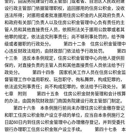
金的，由国务院建设行政主管部门或者省、自治区人民政府建
设行政主管部门依据管理职权，追回挪用的住房公积金，没收
违法所得；对挪用或者批准挪用住房公积金的人民政府负责人
和政府有关部门负责人以及住房公积金管理中心负有责任的主
管人员和其他直接责任人员，依照刑法关于挪用公款罪或者其
他罪的规定，依法追究刑事责任；尚不够刑事处罚的，给予降
级或者撤职的行政处分。 第四十二条 住房公积金管理中
心违反财政法规的，由财政部门依法给予行政处罚。 第四
十三条 违反本条例规定，住房公积金管理中心向他人提供担
保的，对直接负责的主管人员和其他直接责任人员依法给予行
政处分。 第四十四条 国家机关工作人员在住房公积金监
督管理工作中滥用职权、玩忽职守、徇私舞弊，构成犯罪的，
依法追究刑事责任；尚不构成犯罪的，依法给予行政处分。 第
七章 附则 第四十五条 住房公积金财务管理和会计核算
的办法，由国务院财政部门商国务院建设行政主管部门制定。
第四十六条 本条例施行前尚未办理住房公积金缴存登记
和职工住房公积金账户设立手续的单位，应当自本条例施行之
日起60日内到住房公积金管理中心办理缴存登记，并到受委托
银行办理职工住房公积金账户设立手续。 第四十七条 本