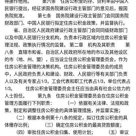
得挪作他用。 第六条 住房公积金的存、贷利率由中国人
民银行提出，经征求国务院建设行政主管部门的意见后，报国
务院批准。 第七条 国务院建设行政主管部门会同国务院
财政部门、中国人民银行拟定住房公积金政策，并监督执行。
省、自治区人民政府建设行政主管部门会同同级财政部门
以及中国人民银行分支机构，负责本行政区域内住房公积金管
理法规、政策执行情况的监督。 第二章 机构及其职责 第
八条 直辖市和省、自治区人民政府所在地的市以及其他设区
的市（地、州、盟），应当设立住房公积金管理委员会，作为
住房公积金管理的决策机构。住房公积金管理委员会的成员
中，人民政府负责人和建设、财政、人民银行等有关部门负责
人以及有关专家占1/3，工会代表和职工代表占1/3，单位代表占
1/3。 住房公积金管理委员会主任应当由具有社会公信力的
人士担任。 第九条 住房公积金管理委员会在住房公积金
管理方面履行下列职责： （一）依据有关法律、法规和政
策，制定和调整住房公积金的具体管理措施，并监督实施；
（二）根据本条例第十八条的规定，拟订住房公积金的具
体缴存比例； （三）确定住房公积金的最高贷款额度；
（四）审批住房公积金归集、使用计划； （五）审议