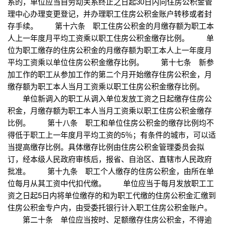
系的，单位应当自劳动关系终止之日起30日内向住房公积金管
理中心办理变更登记，并办理职工住房公积金账户转移或者封
存手续。 第十六条 职工住房公积金的月缴存额为职工本
人上一年度月平均工资乘以职工住房公积金缴存比例。 单
位为职工缴存的住房公积金的月缴存额为职工本人上一年度月
平均工资乘以单位住房公积金缴存比例。 第十七条 新参
加工作的职工从参加工作的第二个月开始缴存住房公积金，月
缴存额为职工本人当月工资乘以职工住房公积金缴存比例。
单位新调入的职工从调入单位发放工资之日起缴存住房公
积金，月缴存额为职工本人当月工资乘以职工住房公积金缴存
比例。 第十八条 职工和单位住房公积金的缴存比例均不
得低于职工上一年度月平均工资的5％；有条件的城市，可以适
当提高缴存比例。具体缴存比例由住房公积金管理委员会拟
订，经本级人民政府审核后，报省、自治区、直辖市人民政府
批准。 第十九条 职工个人缴存的住房公积金，由所在单
位每月从其工资中代扣代缴。 单位应当于每月发放职工工
资之日起5日内将单位缴存的和为职工代缴的住房公积金汇缴到
住房公积金专户内，由受委托银行计入职工住房公积金账户。
第二十条 单位应当按时、足额缴存住房公积金，不得逾