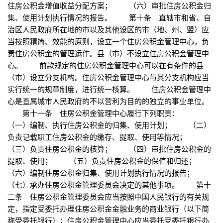
住房公积金增值收益分配方案； （六）审批住房公积金归
集、使用计划执行情况的报告。 第十条 直辖市和省、自
治区人民政府所在地的市以及其他设区的市（地、州、盟）应
当按照精简、效能的原则，设立一个住房公积金管理中心，负
责住房公积金的管理运作。县（市）不设立住房公积金管理中
心。 前款规定的住房公积金管理中心可以在有条件的县
（市）设立分支机构。住房公积金管理中心与其分支机构应当
实行统一的规章制度，进行统一核算。 住房公积金管理中
心是直属城市人民政府的不以营利为目的的独立的事业单位。
第十一条 住房公积金管理中心履行下列职责：
（一）编制、执行住房公积金的归集、使用计划； （二）
负责记载职工住房公积金的缴存、提取、使用等情况；
（三）负责住房公积金的核算； （四）审批住房公积金的
提取、使用； （五）负责住房公积金的保值和归还；
（六）编制住房公积金归集、使用计划执行情况的报告；
（七）承办住房公积金管理委员会决定的其他事项。 第十
二条 住房公积金管理委员会应当按照中国人民银行的有关规
定，指定受委托办理住房公积金金融业务的商业银行（以下简
称受委托银行）；住房公积金管理中心应当委托受委托银行办