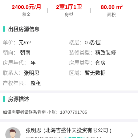
2400.0元/月
2
室
1
厅
1
卫
80.00 m
2
租金
房型
面积
出租房源信息
单价：
元/m
楼层：
0 楼/层
2
朝向：
朝南
装修类型：
精致装修
房屋年代：
年
房屋类型：
套房
联系人：
张明思
区域：
暂无数据
产权年限：
整租
房源描述
如偶需要者请联系看房 小张：18707791785
张明思
(北海吉盛仲天投资有限公司 )