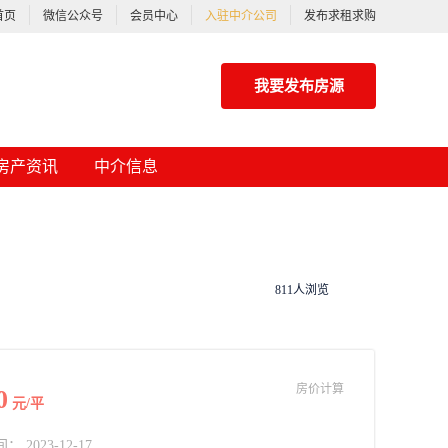
首页
微信公众号
会员中心
入驻中介公司
发布求租求购
我要发布房源
房产资讯
中介信息
811人浏览
房价计算
0
元/平
2023-12-17