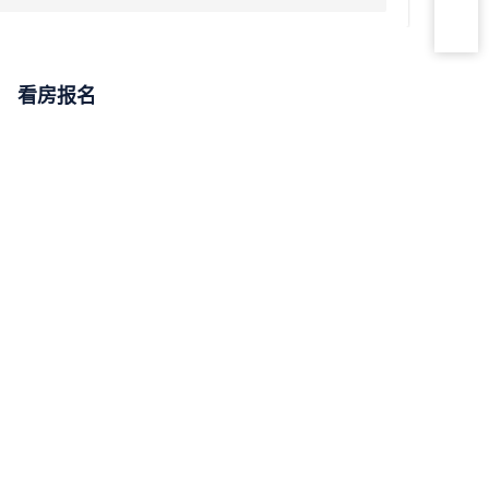
看房报名
[
我要看房报名登记
]
相关资讯
更多
中华人民共和国城市房地产
中华人民共和国契税法
管理法