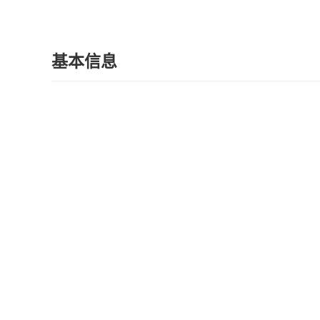
基本信息
在售
楼盘状态：
住宅
建筑类型：
银海区上海路88号（银滩大道与上海路交
楼盘地址：
银海区上海路88号（银滩大道与上海路
售楼处地址：
楼盘概况