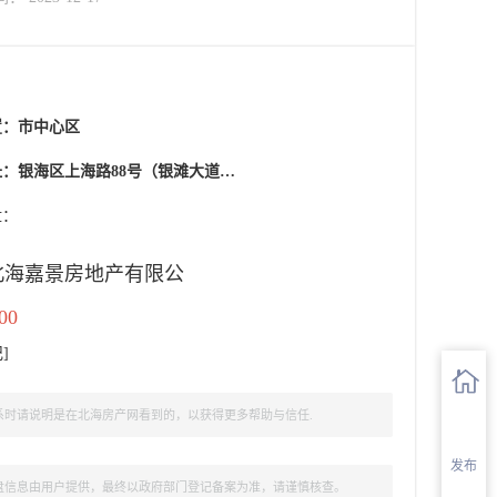
置：
市中心区
银海区上海路88号（银滩大道与上海路交汇处）
盘：
北海嘉景房地产有限公
00
记
]
时请说明是在北海房产网看到的，以获得更多帮助与信任.
发布
盘信息由用户提供，最终以政府部门登记备案为准，请谨慎核查。