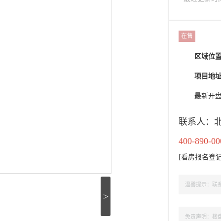
在售
区域位
项目地址：
最新开
联系人：
400-890-00
[
看房报名登
温馨提示：联系
>
免责声明：楼